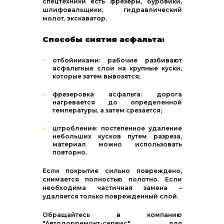
спецтехники есть фрезеры, буровики,
шлифовальщики, гидравлический
молот, экскаватор.
Способы снятия асфальта:
отбойниками: рабочие разбивают
асфальтные слои на крупные куски,
которые затем вывозятся;
фрезеровка асфальта: дорога
нагревается до определенной
температуры, а затем срезается;
штробление: постепенное удаление
небольших кусков путем разреза,
материал можно использовать
повторно.
Если покрытие сильно повреждено,
снимается полностью полотно. Если
необходима частичная замена –
удаляется только поврежденный слой.
Обращайтесь в компанию
"Автодорремонт-сервис" для