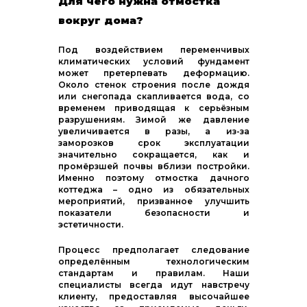
Для чего нужна отмостка
вокруг дома?
Под воздействием переменчивых
климатических условий фундамент
может претерпевать деформацию.
Около стенок строения после дождя
или снегопада скапливается вода, со
временем приводящая к серьёзным
разрушениям. Зимой же давление
увеличивается в разы, а из-за
заморозков срок эксплуатации
значительно сокращается, как и
промёрзшей почвы вблизи постройки.
Именно поэтому отмостка дачного
коттеджа – одно из обязательных
мероприятий, призванное улучшить
показатели безопасности и
эстетичности.
Процесс предполагает следование
определённым технологическим
стандартам и правилам. Наши
специалисты всегда идут навстречу
клиенту, предоставляя высочайшее