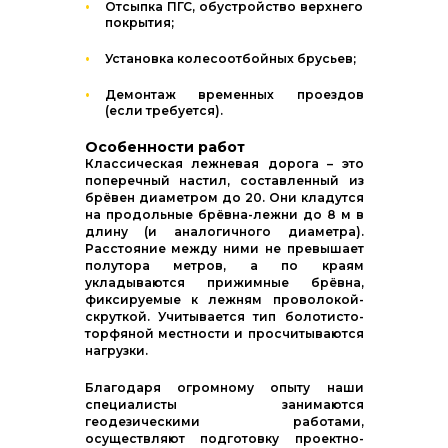
Отсыпка ПГС, обустройство верхнего
покрытия;
Установка колесоотбойных брусьев;
Демонтаж временных проездов
(если требуется).
Особенности работ
Классическая лежневая дорога – это
поперечный настил, составленный из
брёвен диаметром до 20. Они кладутся
на продольные брёвна-лежни до 8 м в
длину (и аналогичного диаметра).
Расстояние между ними не превышает
полутора метров, а по краям
укладываются прижимные брёвна,
фиксируемые к лежням проволокой-
скруткой. Учитывается тип болотисто-
торфяной местности и просчитываются
нагрузки.
Благодаря огромному опыту наши
специалисты занимаются
геодезическими работами,
осуществляют подготовку проектно-